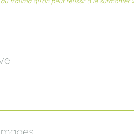
au trauma qu’on peut réussir à le surmonter »
ive
 images