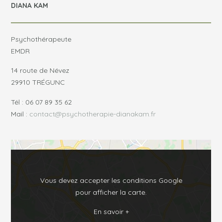
DIANA KAM
Psychothérapeute
EMDR
14 route de Névez
29910 TRÉGUNC
Tél : 06 07 89 35 62
Mail :
contact@psychotherapie-dianakam.fr
Vous devez accepter les conditions Google
pour afficher la carte.
En savoir +